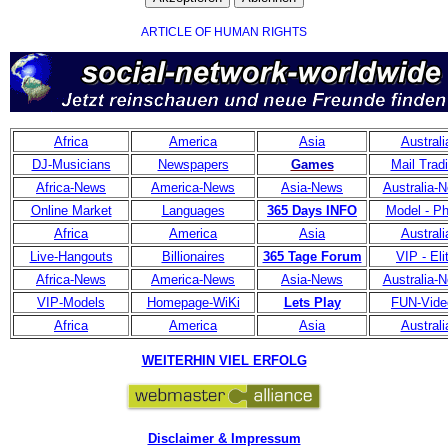
ARTICLE OF HUMAN RIGHTS
Africa
America
Asia
Australi
DJ-Musicians
Newspapers
Games
Mail Trad
Africa-News
America-News
Asia-News
Australia-
Online Market
Languages
365 Days INFO
Model - Ph
Africa
America
Asia
Australi
Live-Hangouts
Billionaires
365 Tage Forum
VIP - Eli
Africa-News
America-News
Asia-News
Australia-
VIP-Models
Homepage-WiKi
Lets Play
FUN-Vide
Africa
America
Asia
Australi
WEITERHIN VIEL ERFOLG
Disclaimer & Impressum