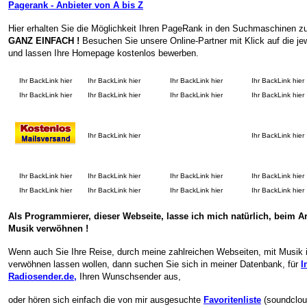
Pagerank - Anbieter von A bis Z
Hier erhalten Sie die Möglichkeit Ihren PageRank in den Suchmaschinen zu
GANZ EINFACH !
Besuchen Sie unsere Online-Partner mit Klick auf die je
und lassen Ihre Homepage kostenlos bewerben.
Ihr BackLink hier
Ihr BackLink hier
Ihr BackLink hier
Ihr BackLink hier
Ihr BackLink hier
Ihr BackLink hier
Ihr BackLink hier
Ihr BackLink hier
Ihr BackLink hier
Ihr BackLink hier
Ihr BackLink hier
Ihr BackLink hier
Ihr BackLink hier
Ihr BackLink hier
Ihr BackLink hier
Ihr BackLink hier
Ihr BackLink hier
Ihr BackLink hier
Als Programmierer, dieser Webseite, lasse ich mich natürlich, beim Ar
Musik verwöhnen !
Wenn auch Sie Ihre Reise, durch meine zahlreichen Webseiten, mit Musik 
verwöhnen lassen wollen, dann suchen Sie sich in meiner Datenbank, für
I
Radiosender.de
,
Ihren Wunschsender aus,
oder hören sich einfach die von mir ausgesuchte
Favoritenliste
(soundclou